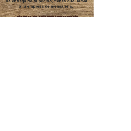
de
entrega de tu pedido, tienes que llamar
a la empresa de mensajería.
Información empresa transportista
www.tip-sa.com/es
Teléfonos para seguimiento del pedido
947 50 32 66 - 947 51 13
51
Para otros horarios:
contacto@domingosdelechazo.com
Aviso Legal
Política de Privacidad
Política de Cookies
©2026 Desarrollado por Disline
Comunicaciones