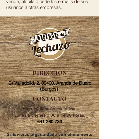
vende, alquila o cede los e-mails de sus
usuarios a otras empresas.
DIRECCIÓN
C/ Valladolid, 2. 09400, Aranda de Duero
(Burgos)
CONTACTO
Horario atención telefónica:
Lunes a viernes 9:00 a 14:00 horas.
641 260 733
Si tuvieras alguna duda con el momento